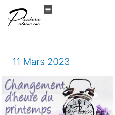
Aller
au
contenu
11 Mars 2023
Changement
d’heure
du
printemps.
Passage
à
l’heure