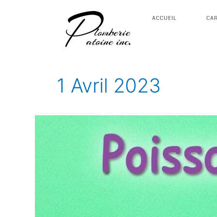
Aller
au
ACCUEIL
CAR
contenu
1 Avril 2023
Bon
Poisson
d’avril
!